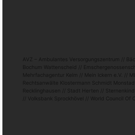
AVZ – Ambulantes Versorgungszentrum // Bäcke
Bochum Wattenscheid // Emschergenossenschaf
Mehrfachagentur Kelm // Mein Ickern e.V. //
Rechtsanwälte Klostermann Schmidt Monstadt E
Recklinghausen // Stadt Herten // Sternenkin
// Volksbank Sprockhövel // World Council Of 