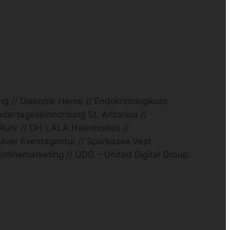
g // Diakonie Herne // Endokrinologikum
ertageseinrichtung St. Antonius //
m Ruhr // OH LALA Haarmoden //
ilver Eventagentur // Sparkasse Vest
nlinemarketing // UDG – United Digital Group