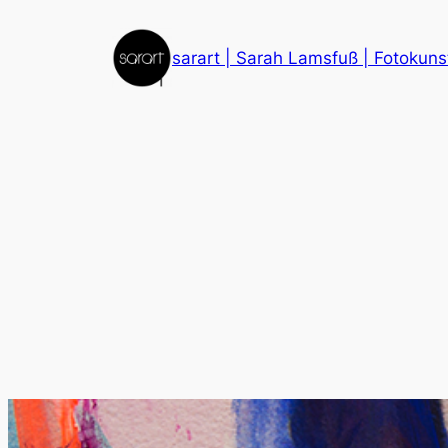
Zum
Inhalt
sarart | Sarah Lamsfuß | Fotokuns
springen