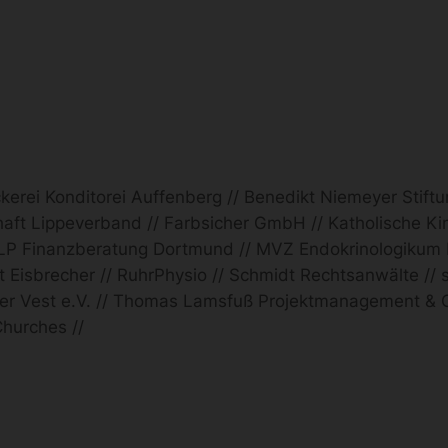
rei Konditorei Auffenberg // Benedikt Niemeyer Stiftun
t Lippeverband // Farbsicher GmbH // Katholische Kind
 MLP Finanzberatung Dortmund // MVZ Endokrinologiku
isbrecher // RuhrPhysio // Schmidt Rechtsanwälte // s
der Vest e.V. // Thomas Lamsfuß Projektmanagement & O
Churches //